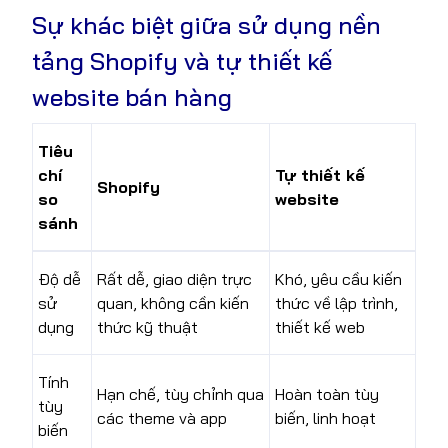
Sự khác biệt giữa sử dụng nền
tảng Shopify và tự thiết kế
website bán hàng
Tiêu
chí
Tự thiết kế
Shopify
so
website
sánh
Độ dễ
Rất dễ, giao diện trực
Khó, yêu cầu kiến
sử
quan, không cần kiến
thức về lập trình,
dụng
thức kỹ thuật
thiết kế web
Tính
Hạn chế, tùy chỉnh qua
Hoàn toàn tùy
tùy
các theme và app
biến, linh hoạt
biến