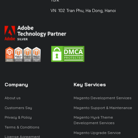
York
bán
hàng
VN: 102 Tran Phu, Ha Dong, Hanoi
Company
Key Services
About us
Magento Development Services
Customers Say
Magento Support & Maintenance
Privacy & Policy
Magento Hyvä Theme
Development Services
Terms & Conditions
Magento Upgrade Service
License Agreement