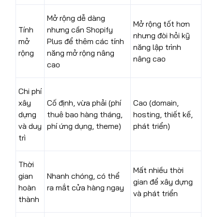
Mở rộng dễ dàng
Mở rộng tốt hơn
Tính
nhưng cần Shopify
nhưng đòi hỏi kỹ
mở
Plus để thêm các tính
năng lập trình
rộng
năng mở rộng nâng
nâng cao
cao
Chi phí
xây
Cố định, vừa phải (phí
Cao (domain,
dựng
thuê bao hàng tháng,
hosting, thiết kế,
và duy
phí ứng dụng, theme)
phát triển)
trì
Thời
Mất nhiều thời
gian
Nhanh chóng, có thể
gian để xây dựng
hoàn
ra mắt cửa hàng ngay
và phát triển
thành