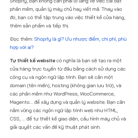
Shopify, bạn không cần phải lo lắng về việc cài đặt
phần mềm, quản lý máy chủ hay viết mã. Thay vào
đó, bạn có thể tập trung vào việc thiết kế cửa hàng,
thêm sản phẩm và tiếp thị.
Đọc thêm:
Shopify là gì? Ưu nhược điểm, chi phí, phù
hợp với ai?
Tự thiết kế website
có nghĩa là bạn sẽ tạo ra một
cửa hàng trực tuyến từ đầu bằng cách sử dụng các
công cụ và ngôn ngữ lập trình. Bạn sẽ cần một
domain (tên miền), hosting (không gian lưu trữ), và
các phần mềm như WordPress, WooCommerce,
Magento… để xây dựng và quản lý website. Bạn cần
nắm vững các ngôn ngữ lập trình web như HTML,
CSS, … để tự thiết kế giao diện, cấu hình máy chủ và
giải quyết các vấn đề kỹ thuật phát sinh.