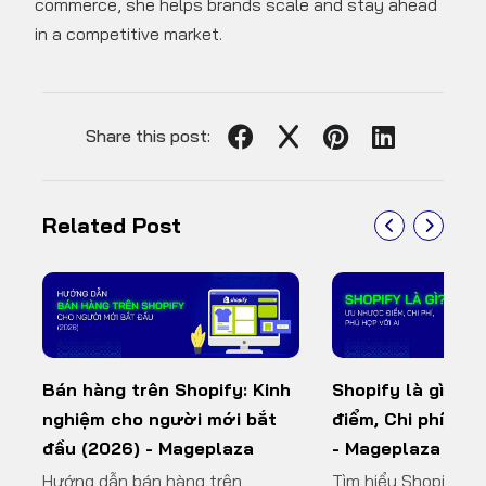
commerce, she helps brands scale and stay ahead
in a competitive market.
Share this post:
Related Post
Bán hàng trên Shopify: Kinh
Shopify là gì? Ư
Table
nghiệm cho người mới bắt
điểm, Chi phí, Ph
of
đầu (2026) - Mageplaza
- Mageplaza
content
Hướng dẫn bán hàng trên
Tìm hiểu Shopify là 