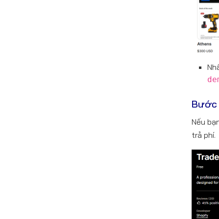
Nh
de
Bước 
Nếu bạn
trả phí.