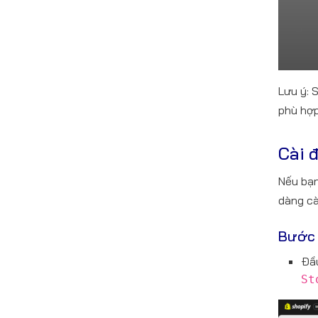
Lưu ý: 
phù hợp
Cài 
Nếu bạn
dàng cài
Bước 
Đầu
St