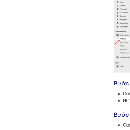
Bước 
Cuộ
Nhấ
Bước 
Cuố