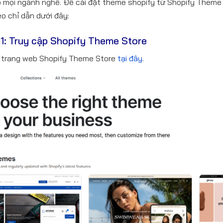
 mọi ngành nghề. Để cài đặt theme shopify từ Shopify Theme
eo chỉ dẫn dưới đây:
1: Truy cập Shopify Theme Store
 trang web Shopify Theme Store
tại đây
.