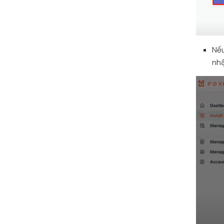
Nếu
nhậ