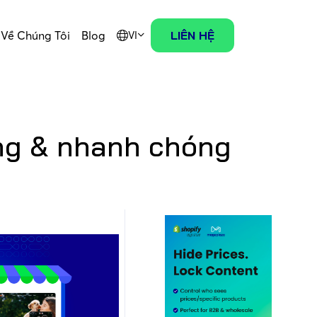
Về Chúng Tôi
Blog
LIÊN HỆ
VI
ng & nhanh chóng