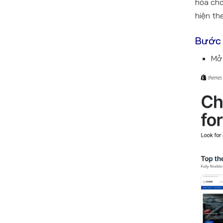
hóa cho
hiện th
Bước 
Mở