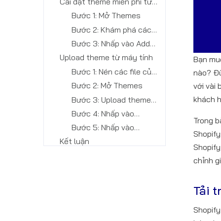
Cài đặt theme miễn phí từ
trang quản trị Shopify
Bước 1: Mở Themes
Bước 2: Khám phá các
themes
Bước 3: Nhấp vào Add
theme to the library
Upload theme từ máy tính
Bạn muố
Bước 1: Nén các file của
nào? Đừ
theme vào file .zip
Bước 2: Mở Themes
với vài
khách h
Bước 3: Upload theme
của bạn
Bước 4: Nhấp vào
Trong b
Browse
Bước 5: Nhấp vào
Shopify
Upload file
Kết luận
Shopify
chỉnh g
Tải 
Shopify