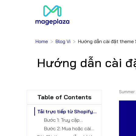
Home
Blog Vi
Hướng dẫn cài đặt theme 
Hướng dẫn cài đ
Summer 
Table of Contents
Tải trực tiếp từ Shopify
Theme Store
Bước 1: Truy cập
Shopify Theme Store
Bước 2: Mua hoặc cài
đặt Theme miễn phí