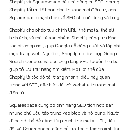
Shopify và Squarespace đều có công cụ SEO, nhưng
Shopify tối ưu tốt hơn cho thương mại điện tử, còn
Squarespace mạnh hơn về SEO cho nội dung và blog.
Shopify cho phép tùy chỉnh URL, thẻ meta, thẻ alt
hình ảnh, và mô tả sản phẩm. Shopify cũng tự động
tạo sitemap.xml, giúp Google dễ dàng quét và lập chỉ
mục trang web. Ngoài ra, Shopify có tích hợp Google
Search Console và các ứng dụng SEO từ bên thứ ba
giúp tối ưu thứ hạng tìm kiếm. Một lợi thế của
Shopify là tốc độ tải trang nhanh, điều này quan
trọng với SEO, đặc biệt đối với website thương mại
điện tử.
Squarespace cũng có tính năng SEO tích hợp sẵn,
nhưng chủ yếu tập trung vào blog và nội dung. Người
dùng có thể dễ dàng tùy chỉnh thẻ meta, URL, tiêu
đề, và Squarespace cũng hỗ trợ tạo sitemap.xml. Tuy