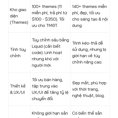
100+ themes (11
140+ themes miễn
Kho giao
miễn phí, trả phí từ
phí, đẹp, tối ưu
diện
$100 - $350). Tối
cho sáng tạo & nội
(Themes)
ưu cho TMĐT.
dung.
Tùy chỉnh sâu bằng
Trình kéo-thả dễ
Liquid (cần biết
Tính tùy
sử dụng, nhưng bị
code). Linh hoạt
chỉnh
giới hạn về tùy
nhưng khó với
chỉnh nâng cao.
người mới.
Tối ưu bán hàng,
Đẹp mắt, phù hợp
Thiết kế
tập trung vào
với thời trang,
& UX/UI
UX/UI để tăng tỷ lệ
nghệ thuật, blog.
chuyển đổi.
Không giới hạn sản
Có biến thể sản