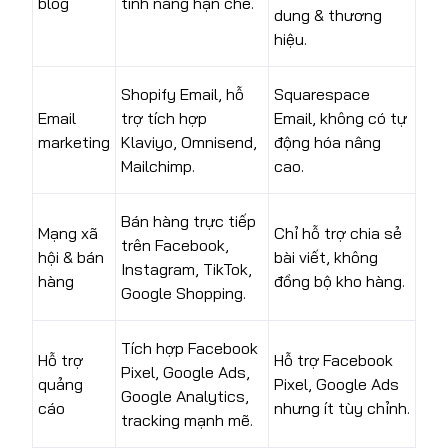
blog
tính năng hạn chế.
dung & thương
hiệu.
Shopify Email, hỗ
Squarespace
Email
trợ tích hợp
Email, không có tự
marketing
Klaviyo, Omnisend,
động hóa nâng
Mailchimp.
cao.
Bán hàng trực tiếp
Mạng xã
Chỉ hỗ trợ chia sẻ
trên Facebook,
hội & bán
bài viết, không
Instagram, TikTok,
hàng
đồng bộ kho hàng.
Google Shopping.
Tích hợp Facebook
Hỗ trợ
Hỗ trợ Facebook
Pixel, Google Ads,
quảng
Pixel, Google Ads
Google Analytics,
cáo
nhưng ít tùy chỉnh.
tracking mạnh mẽ.