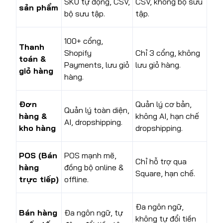
SKU tự động, CSV,
CSV, không bộ sưu
sản phẩm
bộ sưu tập.
tập.
100+ cổng,
Thanh
Shopify
Chỉ 3 cổng, không
toán &
Payments, lưu giỏ
lưu giỏ hàng.
giỏ hàng
hàng.
Đơn
Quản lý cơ bản,
Quản lý toàn diện,
hàng &
không AI, hạn chế
AI, dropshipping.
kho hàng
dropshipping.
POS (Bán
POS mạnh mẽ,
Chỉ hỗ trợ qua
hàng
đồng bộ online &
Square, hạn chế.
trực tiếp)
offline.
Đa ngôn ngữ,
Bán hàng
Đa ngôn ngữ, tự
không tự đổi tiền