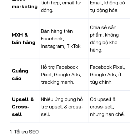
tích hợp, email tự
Email, không có
Nhau
marketing
động.
tự động hóa.
của
Shopify
vs
Chia sẻ sản
Squarespace
Bán hàng trên
MXH &
phẩm, không
Facebook,
bán hàng
đồng bộ kho
Instagram, TikTok.
hàng.
Hỗ trợ Facebook
Facebook Pixel,
Quảng
Pixel, Google Ads,
Google Ads, ít
cáo
tracking mạnh.
tùy chỉnh.
Upsell &
Nhiều ứng dụng hỗ
Có upsell &
Cross-
trợ upsell & cross-
cross-sell,
sell
sell.
nhưng hạn chế.
1. Tối ưu SEO