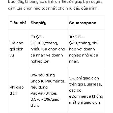
Dưới đây là bảng so sánh chi tiết để giúp bạn quyết
định lựa chọn nào tốt nhất cho nhu cầu của mình:
Tiêu chí
Shopify
Squarespace
Từ $5 -
Từ $16 -
Giá các
$2,000/tháng,
$49/tháng, phù
gói dịch
nhiều lựa chọn cho
hợp với doanh
vụ
cá nhân và doanh
nghiệp nhỏ & cá
nghiệp lớn.
nhân.
0% nếu dùng
3% phí giao dịch
Shopify Payments.
trên gói Business,
Phí giao
Nếu dùng
các gói
dịch
PayPal/Stripe:
eCommerce không
0,5% - 2%/giao
mất phí giao dịch.
dịch.