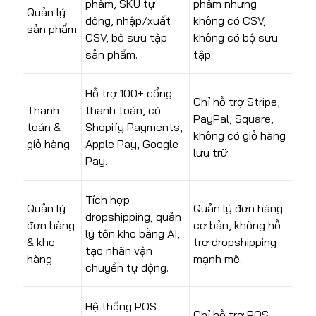
phẩm, SKU tự
phẩm nhưng
Quản lý
động, nhập/xuất
không có CSV,
sản phẩm
CSV, bộ sưu tập
không có bộ sưu
sản phẩm.
tập.
Hỗ trợ 100+ cổng
Chỉ hỗ trợ Stripe,
Thanh
thanh toán, có
PayPal, Square,
toán &
Shopify Payments,
không có giỏ hàng
giỏ hàng
Apple Pay, Google
lưu trữ.
Pay.
Tích hợp
Quản lý
Quản lý đơn hàng
dropshipping, quản
đơn hàng
cơ bản, không hỗ
lý tồn kho bằng AI,
& kho
trợ dropshipping
tạo nhãn vận
hàng
mạnh mẽ.
chuyển tự động.
Hệ thống POS
Chỉ hỗ trợ POS