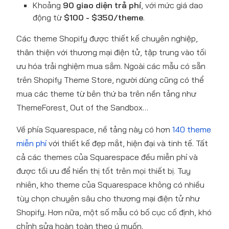
Khoảng
90 giao diện trả phí
, với mức giá dao
động từ
$100 - $350/theme
.
Các theme Shopify được thiết kế chuyên nghiệp,
thân thiện với thương mại điện tử, tập trung vào tối
ưu hóa trải nghiệm mua sắm. Ngoài các mẫu có sẵn
trên Shopify Theme Store, người dùng cũng có thể
mua các theme từ bên thứ ba trên nền tảng như
ThemeForest, Out of the Sandbox…
Về phía Squarespace, nề tảng này có hơn
140 theme
miễn phí
với thiết kế đẹp mắt, hiện đại và tinh tế. Tất
cả các themes của Squarespace đều miễn phí và
được tối ưu để hiển thị tốt trên mọi thiết bị. Tuy
nhiên, kho theme của Squarespace không có nhiều
tùy chọn chuyên sâu cho thương mại điện tử như
Shopify. Hơn nữa, một số mẫu có bố cục cố định, khó
chỉnh sửa hoàn toàn theo ý muốn.