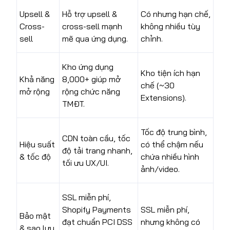
Upsell &
Hỗ trợ upsell &
Có nhưng hạn chế,
Cross-
cross-sell mạnh
không nhiều tùy
sell
mẽ qua ứng dụng.
chỉnh.
Kho ứng dụng
Kho tiện ích hạn
Khả năng
8,000+ giúp mở
chế (~30
mở rộng
rộng chức năng
Extensions).
TMĐT.
Tốc độ trung bình,
CDN toàn cầu, tốc
Hiệu suất
có thể chậm nếu
độ tải trang nhanh,
& tốc độ
chứa nhiều hình
tối ưu UX/UI.
ảnh/video.
SSL miễn phí,
Shopify Payments
SSL miễn phí,
Bảo mật
đạt chuẩn PCI DSS
nhưng không có
& sao lưu