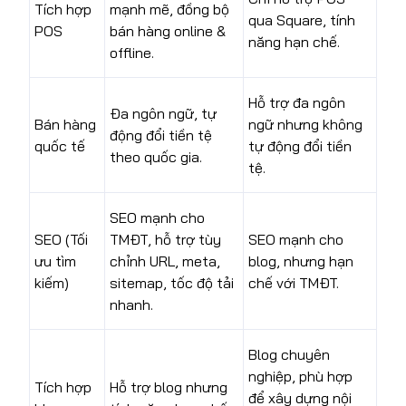
Tích hợp
mạnh mẽ, đồng bộ
qua Square, tính
POS
bán hàng online &
năng hạn chế.
offline.
Hỗ trợ đa ngôn
Đa ngôn ngữ, tự
Bán hàng
ngữ nhưng không
động đổi tiền tệ
quốc tế
tự động đổi tiền
theo quốc gia.
tệ.
SEO mạnh cho
SEO (Tối
TMĐT, hỗ trợ tùy
SEO mạnh cho
ưu tìm
chỉnh URL, meta,
blog, nhưng hạn
kiếm)
sitemap, tốc độ tải
chế với TMĐT.
nhanh.
Blog chuyên
nghiệp, phù hợp
Tích hợp
Hỗ trợ blog nhưng
để xây dựng nội