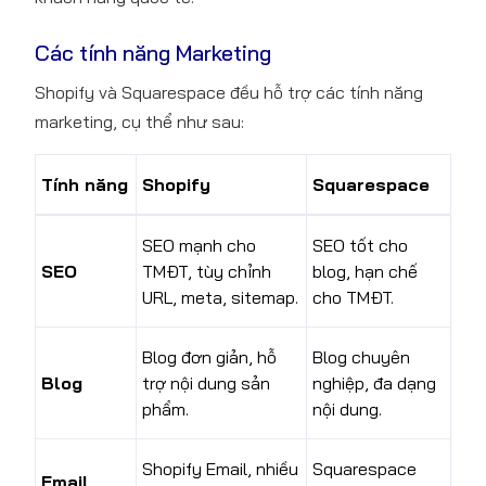
Các tính năng Marketing
Shopify và Squarespace đều hỗ trợ các tính năng
marketing, cụ thể như sau:
Table
of
Tính năng
Shopify
Squarespace
content
SEO mạnh cho
SEO tốt cho
Shopify
SEO
TMĐT, tùy chỉnh
blog, hạn chế
Là
URL, meta, sitemap.
cho TMĐT.
Gì?
Squarespace
Blog đơn giản, hỗ
Blog chuyên
là
Blog
trợ nội dung sản
nghiệp, đa dạng
gì?
phẩm.
nội dung.
So
Sánh
Sự
Shopify Email, nhiều
Squarespace
Khác
Email