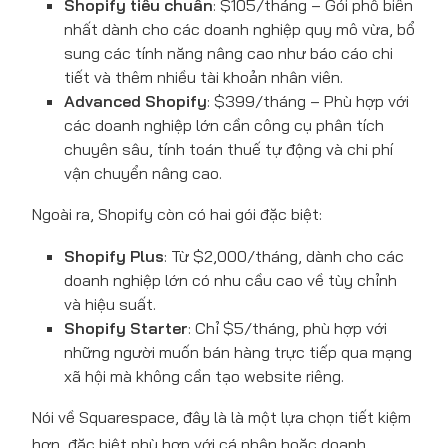
Shopify tiêu chuẩn
: $105/tháng – Gói phổ biến
nhất dành cho các doanh nghiệp quy mô vừa, bổ
sung các tính năng nâng cao như báo cáo chi
tiết và thêm nhiều tài khoản nhân viên.
Advanced Shopify
: $399/tháng – Phù hợp với
các doanh nghiệp lớn cần công cụ phân tích
chuyên sâu, tính toán thuế tự động và chi phí
vận chuyển nâng cao.
Ngoài ra, Shopify còn có hai gói đặc biệt:
Shopify Plus
: Từ $2,000/tháng, dành cho các
doanh nghiệp lớn có nhu cầu cao về tùy chỉnh
và hiệu suất.
Shopify Starter
: Chỉ $5/tháng, phù hợp với
những người muốn bán hàng trực tiếp qua mạng
xã hội mà không cần tạo website riêng.
Nói về Squarespace, đây là là một lựa chọn tiết kiệm
hơn, đặc biệt phù hợp với cá nhân hoặc doanh