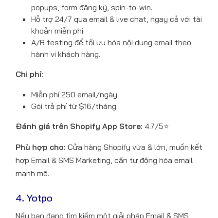
popups, form đăng ký, spin-to-win.
Hỗ trợ 24/7 qua email & live chat, ngay cả với tài
khoản miễn phí.
A/B testing để tối ưu hóa nội dung email theo
hành vi khách hàng.
Chi phí:
Miễn phí 250 email/ngày.
Gói trả phí từ $16/tháng.
Đánh giá trên Shopify App Store:
4.7/5⭐
Phù hợp cho:
Cửa hàng Shopify vừa & lớn, muốn kết
hợp Email & SMS Marketing, cần tự động hóa email
mạnh mẽ.
4. Yotpo
Nếu bạn đang tìm kiếm một giải pháp Email & SMS