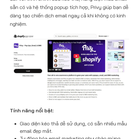
sẵn có và hệ thống popup tích hợp, Privy giúp bạn dễ
Table
dàng tạo chiến dịch email ngay cả khi không có kinh
of
nghiệm.
content
Email
Marketing
Là
Gì?
Tiêu
Chí
Khi
Lựa
Chọn
Công
Tính năng nổi bật:
Cụ
Email
Giao diện kéo thả dễ sử dụng, có sẵn nhiều mẫu
Marketing
email đẹp mắt.
Cho
Tự động hóa email marketing như chào mừng