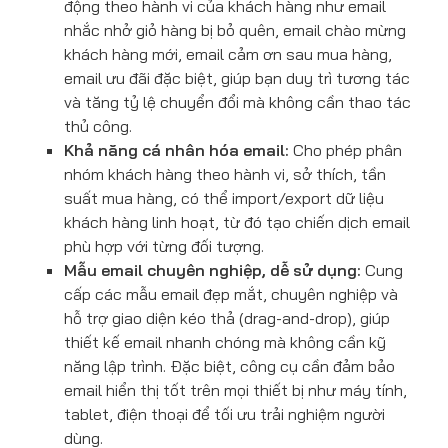
động theo hành vi của khách hàng như email
nhắc nhở giỏ hàng bị bỏ quên, email chào mừng
khách hàng mới, email cảm ơn sau mua hàng,
email ưu đãi đặc biệt, giúp bạn duy trì tương tác
và tăng tỷ lệ chuyển đổi mà không cần thao tác
thủ công.
Khả năng cá nhân hóa email:
Cho phép phân
nhóm khách hàng theo hành vi, sở thích, tần
suất mua hàng, có thể import/export dữ liệu
khách hàng linh hoạt, từ đó tạo chiến dịch email
phù hợp với từng đối tượng.
Mẫu email chuyên nghiệp, dễ sử dụng:
Cung
cấp các mẫu email đẹp mắt, chuyên nghiệp và
hỗ trợ giao diện kéo thả (drag-and-drop), giúp
thiết kế email nhanh chóng mà không cần kỹ
năng lập trình. Đặc biệt, công cụ cần đảm bảo
email hiển thị tốt trên mọi thiết bị như máy tính,
tablet, điện thoại để tối ưu trải nghiệm người
dùng.