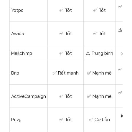
✅ Mạ
Yotpo
✅ Tốt
✅ Tốt
mẽ
⚠️ Tru
Avada
✅ Tốt
✅ Tốt
bình
Mailchimp
✅ Tốt
⚠️ Trung bình
✅ Tố
✅ Mạ
Drip
✅ Rất mạnh
✅ Mạnh mẽ
mẽ
✅ Mạ
ActiveCampaign
✅ Tốt
✅ Mạnh mẽ
mẽ
❌ Hạ
Privy
✅ Tốt
✅ Cơ bản
chế