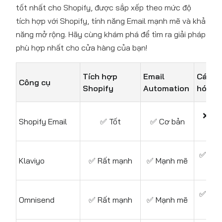
tốt nhất cho Shopify, được sắp xếp theo mức độ
tích hợp với Shopify, tính năng Email mạnh mẽ và khả
năng mở rộng. Hãy cùng khám phá để tìm ra giải pháp
phù hợp nhất cho cửa hàng của bạn!
Tích hợp
Email
Cá nh
Công cụ
Shopify
Automation
hóa
❌ Hạ
Shopify Email
✅ Tốt
✅ Cơ bản
chế
✅ Mạ
Klaviyo
✅ Rất mạnh
✅ Mạnh mẽ
mẽ
✅ Mạ
Omnisend
✅ Rất mạnh
✅ Mạnh mẽ
mẽ