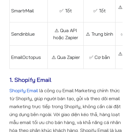
⚠️ Tru
SmartrMail
✅ Tốt
✅ Tốt
bình
⚠️ Qua API
Sendinblue
⚠️ Trung bình
✅ Tố
hoặc Zapier
⚠️ Tru
EmailOctopus
⚠️ Qua Zapier
✅ Cơ bản
bình
1. Shopify Email
Shopify Email
là công cụ Email Marketing chính thức
từ Shopify, giúp người bán tạo, gửi và theo dõi email
marketing trực tiếp trong Shopify, không cần cài đặt
ứng dụng bên ngoài. Với giao diện kéo thả, hàng loạt
mẫu email tối ưu cho bán hàng, và khả năng cá nhân
hóa theo phân khúc khách hàng, Shopify Email là lựa